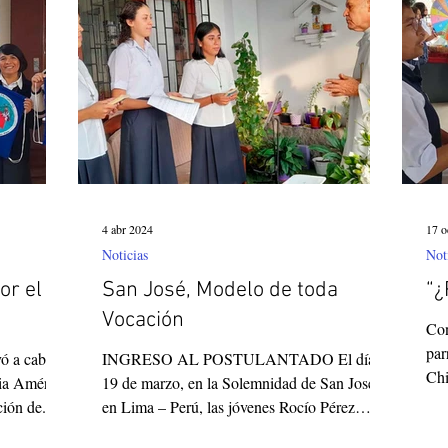
Corea del Sur
Familia Paulina
Provincia B
4 abr 2024
17 o
Noticias
Not
or el
San José, Modelo de toda
“¿
Vocación
Con
par
vó a cabo el
INGRESO AL POSTULANTADO El día
Chi
cia América
19 de marzo, en la Solemnidad de San José,
Vox
ión de...
en Lima – Perú, las jóvenes Rocío Pérez
(argentina), Lucía...