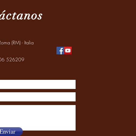
áctanos
oma (RM) - Italia
: 06 526209
Enviar