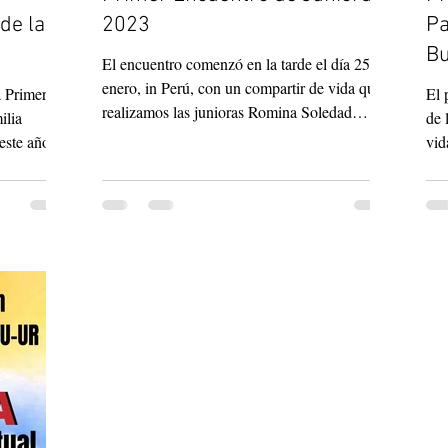
de la
2023
Pa
Bu
El encuentro comenzó en la tarde el día 25 de
enero, in Perú, con un compartir de vida que
a Primera
El primer domingo de Adviento, en el marco
realizamos las junioras Romina Soledad
ilia
de 
Testa,...
este año.
vid