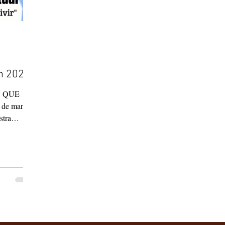
n 2021
O QUE
de marzo
stra