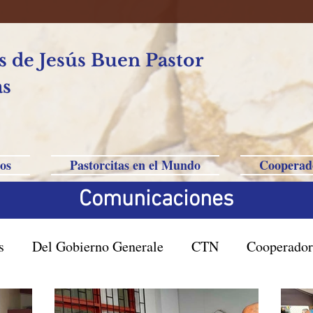
 de Jesús Buen Pastor
as
os
Pastorcitas en el Mundo
Cooperad
Comunicaciones
s
Del Gobierno Generale
CTN
Cooperador
asil San Pablo
Filipinas-Australia-Saipan-Taiwan