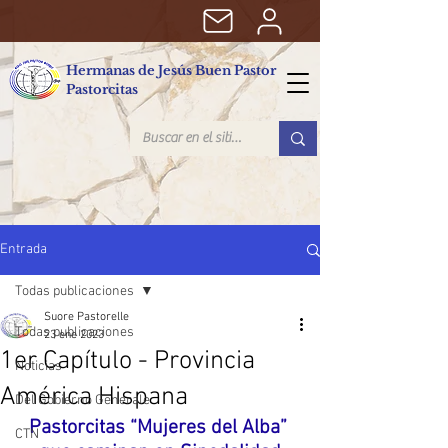
Hermanas de Jesús Buen Pastor
Pastorcitas
Entrada
Todas publicaciones
Suore Pastorelle
Todas publicaciones
23 ene 2023
1er Capítulo - Provincia
Noticias
América Hispana
Del Gobierno Generale
Pastorcitas “Mujeres del Alba” 
CTN