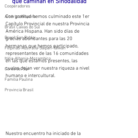
que caminan en Sinodalidad
Cooperadores
Con gratitud hemos culminado este 1er 
América Hispana
Capítulo Provincial de nuestra Provincia 
Brasil Caxias do Sul
América Hispana. Han sido días de 
Brasil San Pablo
gracias abundantes para las 20 
hermanas que hemos participado, 
Filipinas-Australia-Saipan-Taiwan
representantes de las 16 comunidades 
Itália-Albania-Mozambico
en las que estamos presentes, las 
cuales dejan ver nuestra riqueza a nivel 
Corea del Sur
humano e intercultural.
Familia Paulina
Provincia Brasil
Nuestro encuentro ha iniciado de la 