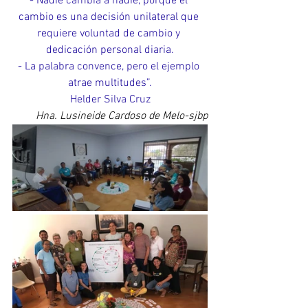
- Nadie cambia a nadie, porque el 
cambio es una decisión unilateral que 
requiere voluntad de cambio y 
dedicación personal diaria.
- La palabra convence, pero el ejemplo 
atrae multitudes”.
Helder Silva Cruz
Hna. Lusineide Cardoso de Melo-sjbp