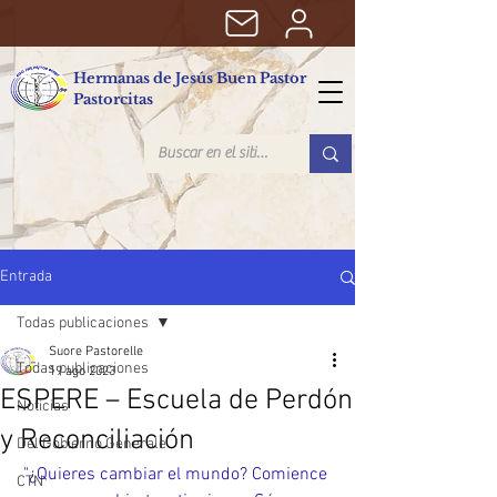
Hermanas de Jesús Buen Pastor
Pastorcitas
Entrada
Todas publicaciones
Suore Pastorelle
Todas publicaciones
19 ago 2023
ESPERE – Escuela de Perdón
Noticias
y Reconciliación
Del Gobierno Generale
"¿Quieres cambiar el mundo? Comience 
CTN