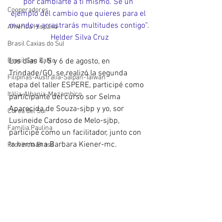
por cambiarte a ti mismo. Sé un 
Cooperadores
ejemplo del cambio que quieres para el 
mundo y arrastrarás multitudes contigo”.
América Hispana
Helder Silva Cruz
Brasil Caxias do Sul
Brasil San Pablo
Los días 4, 5 y 6 de agosto, en 
Trindade/GO, se realizó la segunda 
Filipinas-Australia-Saipan-Taiwan
etapa del taller ESPERE, participé como 
Itália-Albania-Mozambico
participante del curso sor Selma 
Aparecida de Souza-sjbp y yo, sor 
Corea del Sur
Lusineide Cardoso de Melo-sjbp, 
Familia Paulina
participé como un facilitador, junto con 
la hermana Barbara Kiener-mc.
Provincia Brasil