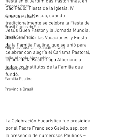
fiesta en el Jardim das Pastorinhas, en 
Cooperadores
São Paulo. Fiesta de la Iglesia, IV 
Domingo de Pascua, cuando 
América Hispana
tradicionalmente se celebra la Fiesta de 
Brasil Caxias do Sul
Jesús Buen Pastor y la Jornada Mundial 
Brasil San Pablo
de Oración por las Vocaciones, y Fiesta 
de la Familia Paulina, que se unió para 
Filipinas-Australia-Saipan-Taiwan
celebrar con alegría el Carisma Pastoral, 
Itália-Albania-Mozambico
legado de la Beato Tiago Alberione a 
todos los Institutos de la Familia que 
Corea del Sur
fundó.
Familia Paulina
Provincia Brasil
La Celebración Eucarística fue presidida 
por el Padre Francisco Galvão, ssp, con 
la presencia de numerosos Paulinos – 