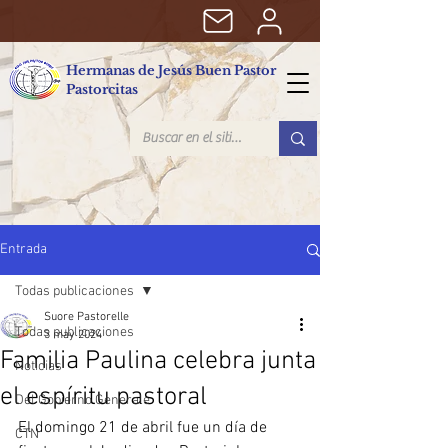
Hermanas de Jesús Buen Pastor
Pastorcitas
Entrada
Todas publicaciones
Suore Pastorelle
Todas publicaciones
3 may 2024
Familia Paulina celebra junta
Noticias
el espíritu pastoral
Del Gobierno Generale
El domingo 21 de abril fue un día de 
CTN