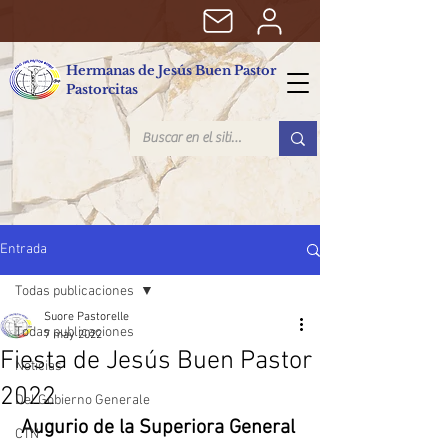
Hermanas de Jesús Buen Pastor
Pastorcitas
Entrada
Todas publicaciones
Suore Pastorelle
Todas publicaciones
7 may 2022
Fiesta de Jesús Buen Pastor
Noticias
2022
Del Gobierno Generale
Augurio de la Superiora General 
CTN