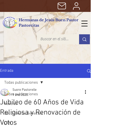
Hermanas de Jesús Buen Pastor
Pastorcitas
Entrada
Todas publicaciones
Suore Pastorelle
Todas publicaciones
9 ene 2023
Jubileo de 60 Años de Vida
Noticias
Religiosa y Renovación de
Del Gobierno Generale
Votos
CTN