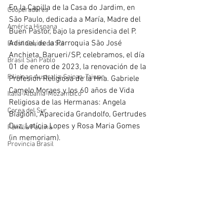
En la Capilla de la Casa do Jardim, en 
Cooperadores
São Paulo, dedicada a María, Madre del 
América Hispana
Buen Pastor, bajo la presidencia del P. 
Adinoel, de la Parroquia São José 
Brasil Caxias do Sul
Anchieta, Barueri/SP, celebramos, el día 
Brasil San Pablo
01 de enero de 2023, la renovación de la 
Filipinas-Australia-Saipan-Taiwan
Profesión Religiosa de la Hna. Gabriele 
Camelo Moraes y los 60 años de Vida 
Itália-Albania-Mozambico
Religiosa de las Hermanas: Angela 
Corea del Sur
Biagioni, Aparecida Grandolfo, Gertrudes 
Duz, Letícia Lopes y Rosa Maria Gomes 
Familia Paulina
(in memoriam).
Provincia Brasil