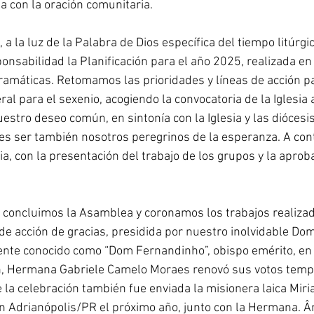
a con la oración comunitaria.
, a la luz de la Palabra de Dios específica del tiempo litúrgi
onsabilidad la Planificación para el año 2025, realizada en
amáticas. Retomamos las prioridades y líneas de acción pa
al para el sexenio, acogiendo la convocatoria de la Iglesia 
estro deseo común, en sintonía con la Iglesia y las diócesi
es ser también nosotros peregrinos de la esperanza. A con
ia, con la presentación del trabajo de los grupos y la aproba
0, concluimos la Asamblea y coronamos los trabajos realiza
e acción de gracias, presidida por nuestro inolvidable Do
nte conocido como “Dom Fernandinho”, obispo emérito, en l
, Hermana Gabriele Camelo Moraes renovó sus votos temp
de la celebración también fue enviada la misionera laica Mi
en Adrianópolis/PR el próximo año, junto con la Hermana. Ân