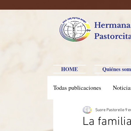
Hermanas
Pastorcit
HOME
Quiénes som
Todas publicaciones
Noticia
América Hispana
Brasi
Suore Pastorelle
9 e
La famili