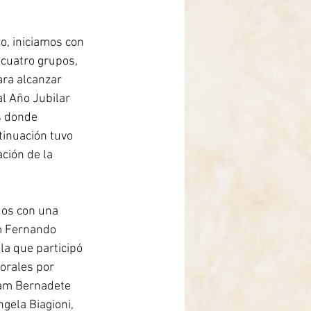
co, iniciamos con 
 cuatro grupos, 
ra alcanzar 
al Año Jubilar 
s donde 
tinuación tuvo 
ción de la 
dos con una 
m Fernando 
a que participó 
orales por 
riam Bernadete 
gela Biagioni, 