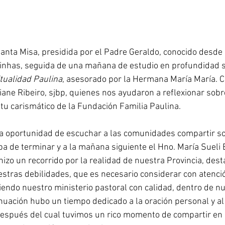
nta Misa, presidida por el Padre Geraldo, conocido desde
rinhas, seguida de una mañana de estudio en profundidad s
itualidad Paulina
, asesorado por la Hermana María María. Cl
iane Ribeiro, sjbp, quienes nos ayudaron a reflexionar sobr
íritu carismático de la Fundación Familia Paulina.
la oportunidad de escuchar a las comunidades compartir so
a de terminar y a la mañana siguiente el Hno. María Sueli 
hizo un recorrido por la realidad de nuestra Provincia, dest
estras debilidades, que es necesario considerar con atenci
endo nuestro ministerio pastoral con calidad, dentro de nu
inuación hubo un tiempo dedicado a la oración personal y al
después del cual tuvimos un rico momento de compartir en 