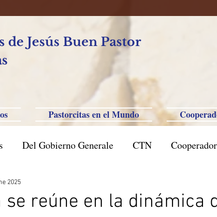
 de Jesús Buen Pastor
as
os
Pastorcitas en el Mundo
Cooperad
s
Del Gobierno Generale
CTN
Cooperador
l Caxias do Sul
Brasil San Pablo
Filipinas-Aus
ne 2025
a se reúne en la dinámica d