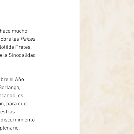
 hace mucho 
obre las 
Raíces 
otilde Prates, 
e la Sinodalidad 
bre el Año 
Berlanga, 
acando los 
ón, para que 
estras 
 discernimiento 
plenario, 