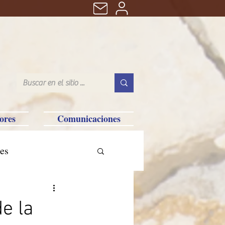
ores
Comunicaciones
es
tralia-Saipan-Taiwan
e la