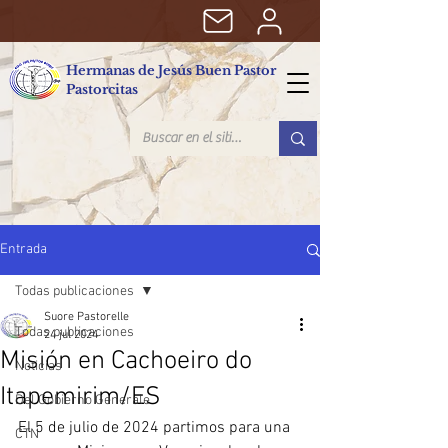
Hermanas de Jesús Buen Pastor
Pastorcitas
Entrada
Todas publicaciones
Suore Pastorelle
Todas publicaciones
24 jul 2024
Misión en Cachoeiro do
Noticias
Itapemirim/ES
Del Gobierno Generale
El 5 de julio de 2024 partimos para una 
CTN