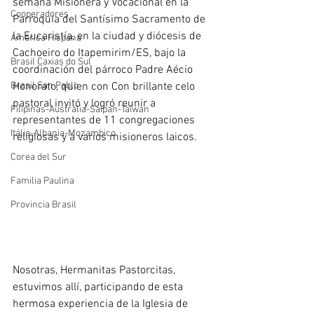
semana Misionera y Vocacional en la 
Cooperadores
Parroquia del Santísimo Sacramento de 
la Eucaristía, en la ciudad y diócesis de 
América Hispana
Cachoeiro do Itapemirim/ES, bajo la 
Brasil Caxias do Sul
coordinación del párroco Padre Aécio 
Brasil San Pablo
Honorato, quien con Con brillante celo 
pastoral invitó y logró reunir a 
Filipinas-Australia-Saipan-Taiwan
representantes de 11 congregaciones 
Itália-Albania-Mozambico
religiosas y a varios misioneros laicos.
Corea del Sur
Familia Paulina
Provincia Brasil
Nosotras, Hermanitas Pastorcitas, 
estuvimos allí, participando de esta 
hermosa experiencia de la Iglesia de 