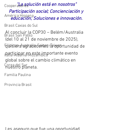
"La solución está en nosotros"
Cooperadores
Participación social; Concienciación y 
América Hispana
educación; Soluciones e innovación.
Brasil Caxias do Sul
Al concluir la COP30 – Belém/Australia 
Brasil San Pablo
(del 10 al 21 de noviembre de 2025), 
Filipinas-Australia-Saipan-Taiwan
quisiera agradecerles la oportunidad de 
participar en este importante evento 
Itália-Albania-Mozambico
global sobre el cambio climático en 
Corea del Sur
nuestro planeta.
Familia Paulina
Provincia Brasil
Les aseguro que fue una oportunidad 