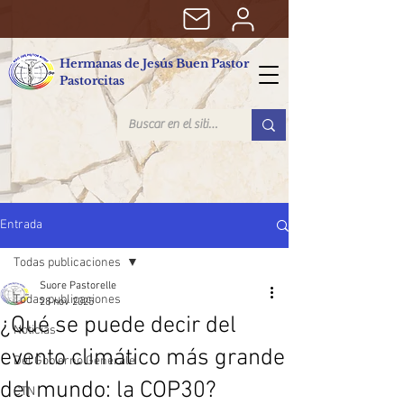
Hermanas de Jesús Buen Pastor
Pastorcitas
Entrada
Todas publicaciones
Suore Pastorelle
Todas publicaciones
28 nov 2025
¿Qué se puede decir del
Noticias
evento climático más grande
Del Gobierno Generale
del mundo: la COP30?
CTN