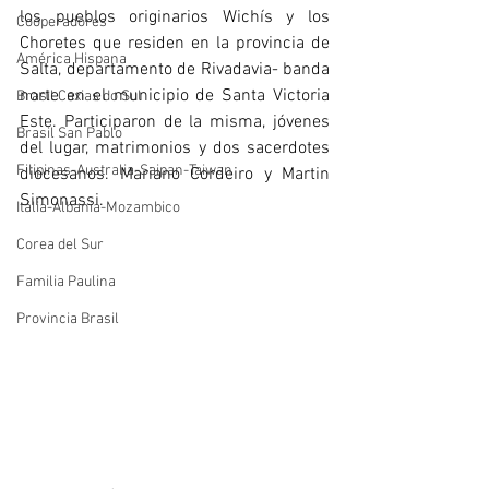
los pueblos originarios Wichís y los 
Cooperadores
Choretes que residen en la provincia de 
América Hispana
Salta, departamento de Rivadavia- banda 
norte en el municipio de Santa Victoria 
Brasil Caxias do Sul
Este. Participaron de la misma, jóvenes 
Brasil San Pablo
del lugar, matrimonios y dos sacerdotes 
Filipinas-Australia-Saipan-Taiwan
diocesanos. Mariano Cordeiro y Martin 
Simonassi. 
Itália-Albania-Mozambico
Corea del Sur
Familia Paulina
Provincia Brasil