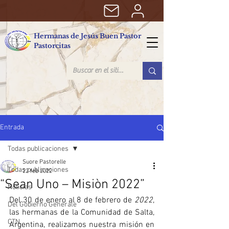
Hermanas de Jesús Buen Pastor
Pastorcitas
Entrada
Todas publicaciones
Suore Pastorelle
Todas publicaciones
22 feb 2022
“Sean Uno – Misiòn 2022”
Noticias
Del 30 de enero al 8 de febrero de 
2022
, 
Del Gobierno Generale
las hermanas de la Comunidad de Salta, 
CTN
Argentina, realizamos nuestra misión en 