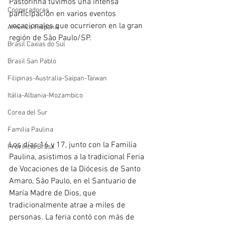
Pastorinha tuvimos una intensa 
Cooperadores
participación en varios eventos 
vocacionales que ocurrieron en la gran 
América Hispana
región de São Paulo/SP.
Brasil Caxias do Sul
Brasil San Pablo
Filipinas-Australia-Saipan-Taiwan
Itália-Albania-Mozambico
Corea del Sur
Familia Paulina
Los días 16 y 17, junto con la Familia 
Provincia Brasil
Paulina, asistimos a la tradicional Feria 
de Vocaciones de la Diócesis de Santo 
Amaro, São Paulo, en el Santuario de 
María Madre de Dios, que 
tradicionalmente atrae a miles de 
personas. La feria contó con más de 