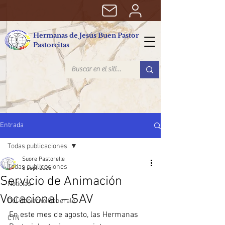
Hermanas de Jesús Buen Pastor
Pastorcitas
Entrada
Todas publicaciones
Suore Pastorelle
Todas publicaciones
8 sept 2025
Servicio de Animación
Noticias
Vocacional – SAV
Del Gobierno Generale
En este mes de agosto, las Hermanas 
CTN