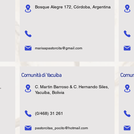
Bosque Alegre 172, Córdoba, Argentina
marisapastorcita@gmail.com
Comunità di Yacuiba
Comuni
,
C. Martin Barroso & C. Hernando Siles,
Yacuíba, Bolivia
(0/468) 31 261
pastorcitas_pocito@hotmail.com