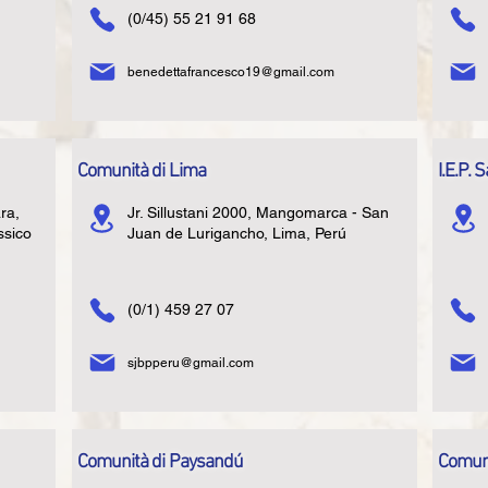
(0/45) 55 21 91 68
benedettafrancesco19@gmail.com
Comunità di Lima
I.E.P. 
ra,
Jr. Sillustani 2000, Mangomarca - San
ssico
Juan de Lurigancho, Lima, Perú
(0/1) 459 27 07
sjbpperu@gmail.com
Comunità di Paysandú
Comuni