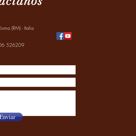
áctanos
oma (RM) - Italia
: 06 526209
Enviar