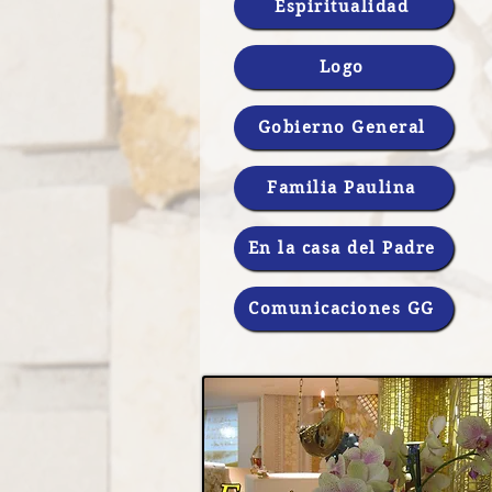
Espiritualidad
Logo
Gobierno General
Familia Paulina
En la casa del Padre
Comunicaciones GG