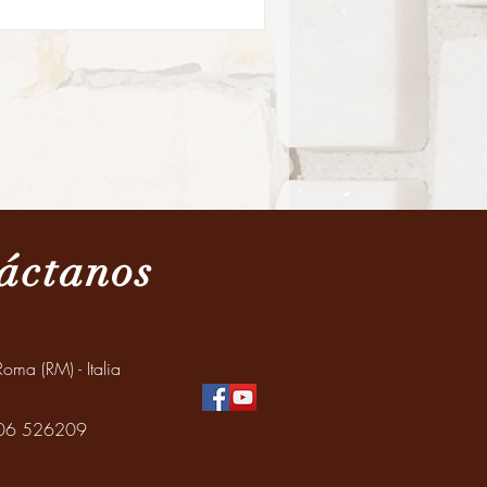
áctanos
oma (RM) - Italia
: 06 526209