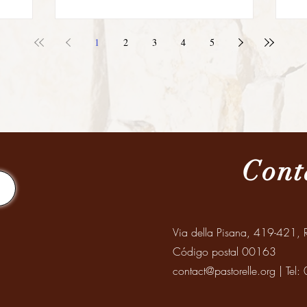
1
2
3
4
5
Cont
Via della Pisana, 419-421, R
Código postal 00163
contact@pastorelle.org
| Tel