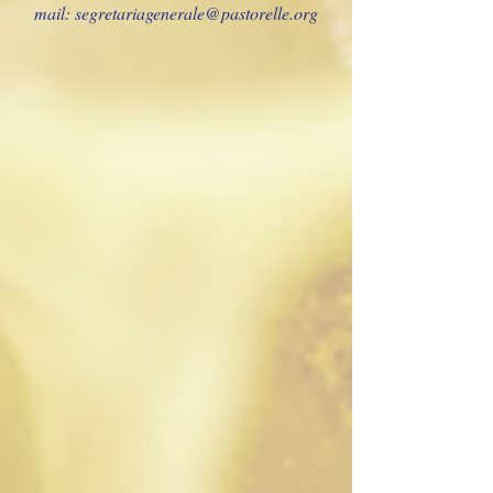
mail:
segretariagenerale@pastorelle.org