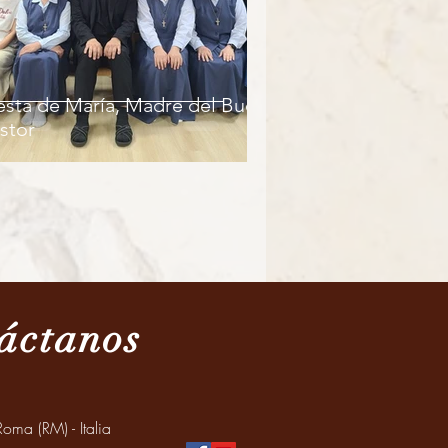
esta de María, Madre del Buen
stor
áctanos
oma (RM) - Italia