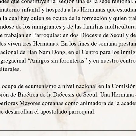
es que constituyen la Región una es la sede regional, 
 materno-infantil y hospeda a las Hermanas que estudia
 la cual hay quien se ocupa de la formación y quien tr
ndose de los inmigrantes y de las familias multicultura
 trabajan en Parroquias: en dos Diócesis de Seoul y d
es viven tres Hermanas. En los fines de semana prestam
nacional de Han Nam Dong, en el Centro para los inmi
gregacinal “Amigos sin foronteras” y en nuestro cent
lturales.
ocupa de ecumenismo a nivel nacional en la Comisión 
sión de Bioética de la Diócesis de Seoul. Una Hermana 
erioras Mayores coreanas como animadora de la acade
e desarrollan el apostolado parroquial.