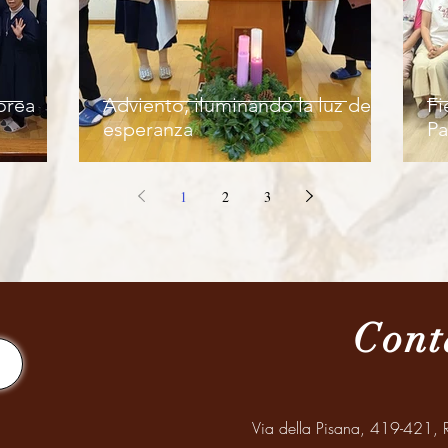
orea
Adviento, iluminando la luz de la
Fi
esperanza
Pa
1
2
3
Cont
Via della Pisana, 419-421, R