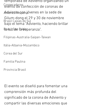
temporada de Adviento organizando un 
Cooperadores
evento de confección de coronas de 
Adviento con jóvenes en la sede de 
América Hispana
Gilum-dong el 29 y 30 de noviembre 
Brasil Caxias do Sul
bajo el tema “Adviento, haciendo brillar 
Brasil San Pablo
la luz de la esperanza”.
Filipinas-Australia-Saipan-Taiwan
Itália-Albania-Mozambico
Corea del Sur
Familia Paulina
Provincia Brasil
El evento se diseñó para fomentar una 
comprensión más profunda del 
significado de la corona de Adviento y 
compartir las diversas emociones que 