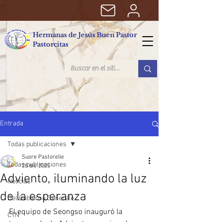
Hermanas de Jesús Buen Pastor
Pastorcitas
Entrada
Todas publicaciones
Suore Pastorelle
Todas publicaciones
28 dic 2025
Adviento, iluminando la luz
Noticias
de la esperanza
Del Gobierno Generale
El equipo de Seongso inauguró la 
CTN