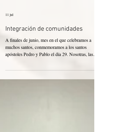
11 jul
Integración de comunidades
A finales de junio, mes en el que celebramos a
muchos santos, conmemoramos a los santos
apóstoles Pedro y Pablo el día 29. Nosotras, las
Hermanas Pastorinhas, veneramos a estos santos
como nuestros protectores y modelos de santidad,
y como fuente de inspiración para nuestra misión
pastoral. Nuestra comunidad religiosa forma parte
de la Parroquia Santa Teresinha en Sant’Ana do
Livramento, RS. Esta semana vivimos varios