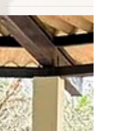
—, nosotros tres candidatos (Paulo Roberto
Ribeiro da Silva, Doraci Pereira da Fonseca Silva
y Maria Lucilândia de Souza Pereira) hicimos
nuestras promesas de incorporación a la
Asociación de Cooperadores Paulinos. La
celebración de la vigilia tuvo lugar en la capilla de
María del Buen Pastor, situada en la casa de las
Hermanas del Buen Pastor (Pastorinhas) en Jardim
D’Abril, São Paulo.