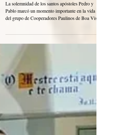
Retiro anual de los Cooperadores
Paulinos de Boa Vista, Roraima
La solemnidad de los santos apóstoles Pedro y
Pablo marcó un momento importante en la vida
del grupo de Cooperadores Paulinos de Boa Vista,
Roraima: su retiro espiritual anual. «¡En casa con
Cristo, para construir la "casa"!». Guiado por este
lema, el grupo oró y reflexionó sobre su camino
personal y colectivo como Cooperadores. Las
cooperadoras Antônia y Rosângela comparten sus
impresiones y experiencias de este momento:
Vivimos días de gracia durante el encuentro;
experimen