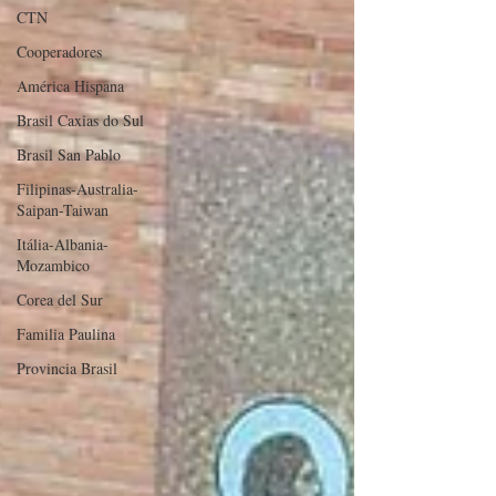
CTN
Cooperadores
América Hispana
Brasil Caxias do Sul
Brasil San Pablo
Filipinas-Australia-
Saipan-Taiwan
Itália-Albania-
Mozambico
Corea del Sur
Familia Paulina
Provincia Brasil