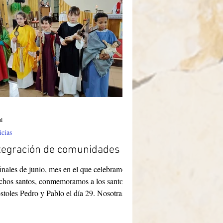
manas del Buen Pastor (Pastorinhas) en
dim D’Abril, São Paulo.
ul
icias
tegración de comunidades
inales de junio, mes en el que celebramos a
hos santos, conmemoramos a los santos
stoles Pedro y Pablo el día 29. Nosotras,
 Hermanas Pastorinhas, veneramos a estos
tos como nuestros protectores y modelos