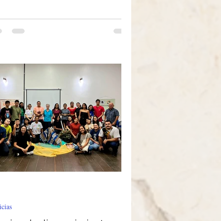
santidad, y como fuente de inspiración para
stra misión pastoral. Nuestra comunidad
igiosa forma parte de la Parroquia Santa
esinha en Sant’Ana do Livramento, RS.
a semana vivimos varios momentos de
vivencia comunitaria. El 25 de junio, el gr
icias