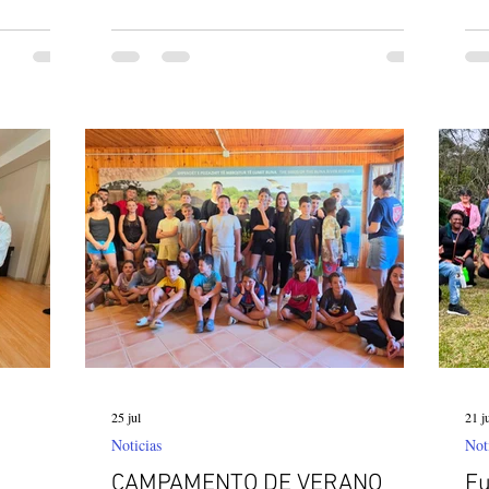
cia Italia-
de Lourdes, en la provincia Santiago del
est
a por la
Estero. Fue una experiencia de gracia, de
sie
rindarnos
trabajo en equipo, de compartir con la gente
des
s vidas
sencilla de estos lugares. Hay mucha
por
a
necesidad en medio de estas realidades, urge
jóv
oso para
una presencia fuerte de Iglesia, una educación
vis
 de cerca a
más cualificada, un espacio de prevención
fam
para los
vis
“Ja
25 jul
21 j
Noticias
Not
CAMPAMENTO DE VERANO
Fu