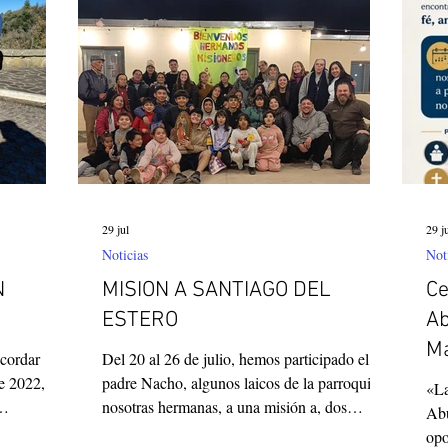
Corea del Sur
Familia Paulina
Provincia B
29 jul
29 j
Noticias
Not
N
MISION A SANTIAGO DEL
Ce
ESTERO
Ab
M
ecordar
Del 20 al 26 de julio, hemos participado el
de 2022,
padre Nacho, algunos laicos de la parroquia y
«La
nosotras hermanas, a una misión a, dos
Abu
acias a
comunidades de la Parroquia Nuestra Señora
opo