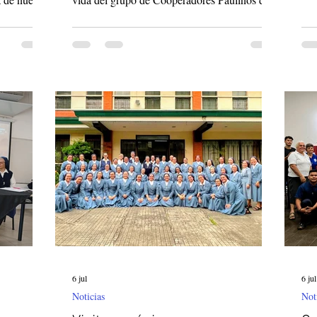
de 
bración
Boa Vista, Roraima: su retiro espiritual anual.
nue
 Damián en
«¡En casa con Cristo, para construir la
rel
un
"casa"!». Guiado por este lema, el grupo oró
Ter
lebración
y reflexionó sobre su camino personal y
Est
1:00 p. m.
colectivo como Cooperadores. Las
con
ermana
cooperadoras Antônia y Rosângela comparten
s para dar
sus impresiones y experiencias de este
resencia
momento: Vivimos días de gracia durante el
encuentro; experimen
6 jul
6 jul
Noticias
Not