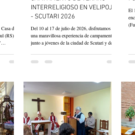
INTERRELIGIOSO EN VELIPOJE
El 
- SCUTARI 2026
enc
(Fu
a Casa de
Del 10 al 17 de julio de 2026, disfrutamos de
Joã
ul (RS), un
una maravillosa experiencia de campamento
Par
"
junto a jóvenes de la ciudad de Scutari y de la
Joã
Provincia
diócesis de Lezha. Desde hace siete años,
Tat
nosotras —las Hermanas Pastorcitas de
Por
a Iglesia
Scutari— organizamos con entusiasmo esta
jóv
io
experiencia para los jóvenes de nuestro Centro
Eld
ién estuvo
Pastoral. Esta excelente oportunidad educativa
ape
a,
y recreativa es posible gracias a la
acc
colaborando
contribución de la organización «Malteser»,
nuación, se
de la Orden de Malta. En este campamento
parti