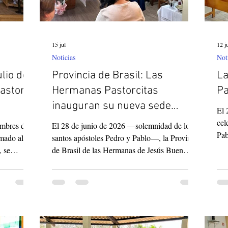
15 jul
12 j
Noticias
Not
ulio de
Provincia de Brasil: Las
La
astoral
Hermanas Pastorcitas
Pa
inauguran su nueva sede
El 
provincial
cel
umbres del
El 28 de junio de 2026 —solemnidad de los
Pab
omado al
santos apóstoles Pedro y Pablo—, la Provincia
Rob
, se
de Brasil de las Hermanas de Jesús Buen
Fon
 parece
Pastor (Pastorcitas) inauguró y recibió la
Per
deramente
bendición de su nueva sede provincial en São
inc
o. Fue en
Paulo. Este evento marcó un hito en el camino
Coo
 la
iniciado con la unificación de las dos antiguas
vig
más de 300
provincias brasileñas en una única Provincia
Bue
de Brasil. Nuestra Regla de Vida define la