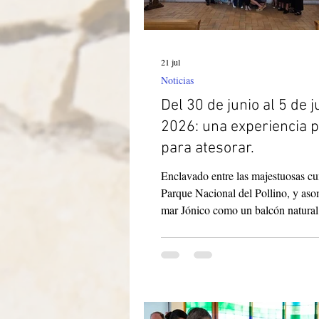
21 jul
Noticias
Del 30 de junio al 5 de j
2026: una experiencia p
para atesorar.
Enclavado entre las majestuosas c
Parque Nacional del Pollino, y as
mar Jónico como un balcón natural
encuentra un lugar donde el tiempo
detenerse para dar paso a lo verda
importante: Alessandria del Carrett
este pequeño y acogedor pueblo de
provincia de Cosenza —con poco 
habitantes— donde pasé seis días