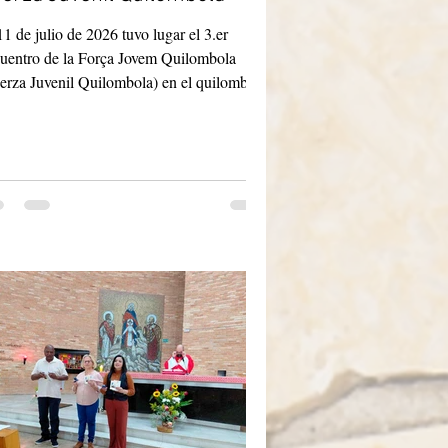
11 de julio de 2026 tuvo lugar el 3.er
uentro de la Força Jovem Quilombola
erza Juvenil Quilombola) en el quilombo
o Sura, en Adrianópolis, Paraná.
ticiparon jóvenes de las comunidades de
o Sura, Praia do Peixe, Mamonas,
upeva, Córrego das Moças, Sete Barras y
to Novo. También estuvieron presentes
enes del quilombo Ivaporunduva, de
orado, San Pablo. La ceremonia de
rtura estuvo marcada por oraciones de
ión de gracias y alabanza, celebrando