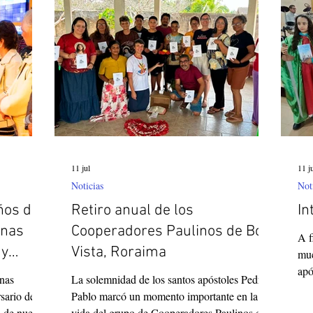
Her
levo en el
sede provincial como la unión de todas las
Jar
y un
comunidades de la Provincia. Por ello,
11 jul
11 j
Noticias
Not
ños de
Retiro anual de los
In
anas
Cooperadores Paulinos de Boa
A f
 y
Vista, Roraima
muc
apó
nas
La solemnidad de los santos apóstoles Pedro y
las
rsario de su
Pablo marcó un momento importante en la
san
a de nuevos
vida del grupo de Cooperadores Paulinos de