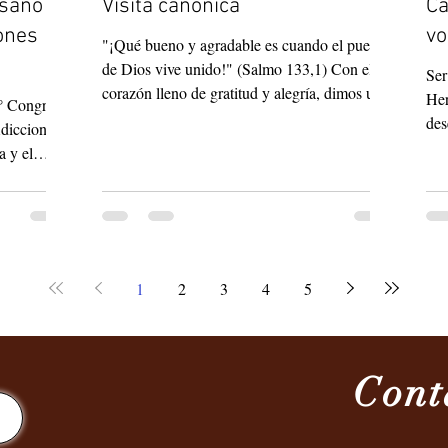
esano
Visita canónica
Ca
vo
"¡Qué bueno y agradable es cuando el pueblo
de Dios vive unido!" (Salmo 133,1) Con el
Ser
corazón lleno de gratitud y alegría, dimos una
Her
2° Congreso
cálida bienvenida a nuestra Superiora General,
des
dicciones,
Hna. Aminta Sarmiento Puentes, junto con las
pas
a y el
Consejeras Generales Hna. Lucia Piai y Hna.
cab
Han
Sonia Batagin, durante su Visita Canónica a
voc
aicos y
la Provincia de Filipinas-Australia-Saipán-
año
arisa como
Taiwán, realizada del 15 de abril al 20 de
des
s temas.
mayo de 2026. Esta ocasión especial fue
el 
ia del
verdaderamente un tiempo de gracia, renov
1
2
3
4
5
tie
risto,
de 
aís. De
ven en este
Cont