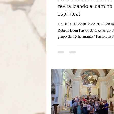
revitalizando el camino
espiritual
Del 10 al 18 de julio de 2026, en l
Retiros Bom Pastor de Caxias do S
grupo de 15 hermanas "Pastorcitas
(Hermanas del Buen Pastor) de la 
de Brasil participó en sus ejercicios
espirituales anuales. El tema fue "L
sinodal", bajo la guía de fray Laérc
Duminelli da Luz, OFM Cap. Tamb
presente la hermana Ângela Solder
consejera provincial y secretaria, 
en la animación del retiro. A conti
presentan las ref