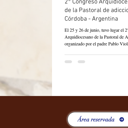
2° Congreso Arquidioc
de la Pastoral de adicciones
Córdoba - Argentina
El 25 y 26 de junio, tuvo lugar el 
Arquidiocesano de la Pastoral de A
organizado por el padre Pablo Viol
equipo de pastoral de adicciones. 
participado sacerdotes, religiosos, l
nosotras como comunidad; Hna. M
ponente y moderadora de uno de lo
Fue un momento para hacer memor
camino transitado por el Hogar de C
presente en varias parroquias del p
todos los hombres y mujeres que vi
espacio, l
Área reservada