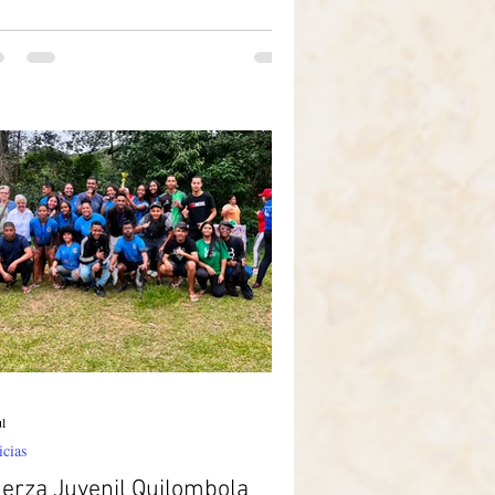
á llamada a ser madre de todos y que
mpre es posible, a cualquier edad,
cubrirse como hijo de Dios. Que este día,
 tanto, anime a todos —especialmente a los
enes— a retomar la buena costumbre de
itar a sus abuelos, a los ancianos de sus
ilias y también a quienes no reciben
itas. [...] Que las palabras del profeta:
más te olvidaré”,
ul
icias
erza Juvenil Quilombola