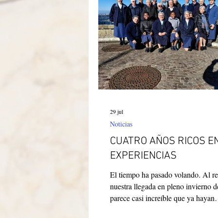
Itália-Albania-Mozambico
29 jul
Noticias
CUATRO AÑOS RICOS E
EXPERIENCIAS
El tiempo ha pasado volando. Al r
nuestra llegada en pleno invierno 
parece casi increíble que ya hayan
transcurrido cuatro años. Damos gr