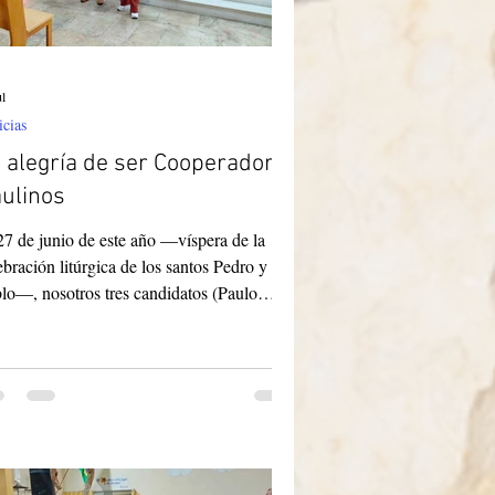
ul
icias
 alegría de ser Cooperadores
ulinos
27 de junio de este año —víspera de la
ebración litúrgica de los santos Pedro y
lo—, nosotros tres candidatos (Paulo
erto Ribeiro da Silva, Doraci Pereira da
seca Silva y Maria Lucilândia de Souza
eira) hicimos nuestras promesas de
orporación a la Asociación de
peradores Paulinos. La celebración de la
ilia tuvo lugar en la capilla de María del
n Pastor, situada en la casa de las