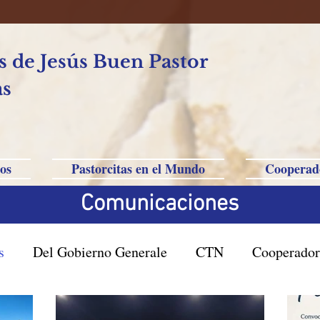
 de Jesús Buen Pastor
as
os
Pastorcitas en el Mundo
Cooperad
Comunicaciones
s
Del Gobierno Generale
CTN
Cooperador
asil San Pablo
Filipinas-Australia-Saipan-Taiwan