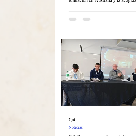
Cooperadores Paulinos[1]. La cele
tuvo lugar en la parroquia de San
Bundoora, Victoria; comenzó con 
miniconcierto y continuó con la ce
eucarística. La tarde se inició a la 
con una cálida bienvenida de la h
Mary a todos los presentes, reunido
gracias a Dios por los 70 años de p
pastor
7 jul
Noticias