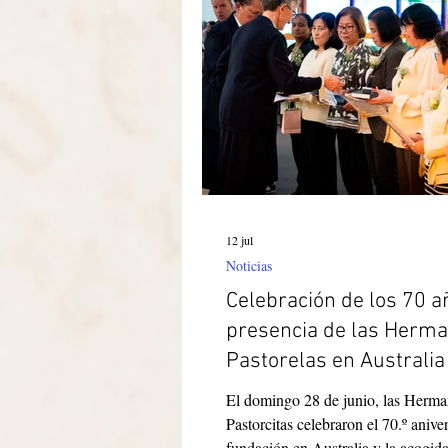
maravillosos. Una experiencia que l
corazón, llena de alegría, gratitud 
profundo sentido de comuni
12 jul
Noticias
Celebración de los 70 a
presencia de las Herm
Pastorelas en Australia
acogida de nuevos
El domingo 28 de junio, las Herma
Cooperadores Paulinos
Pastorcitas celebraron el 70.º anive
fundación en Australia y la acogid