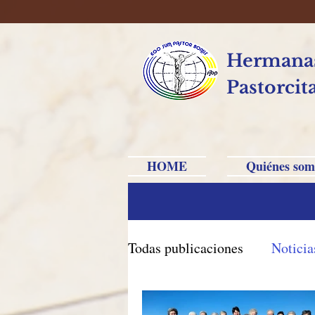
Hermanas
Pastorcit
HOME
Quiénes som
Todas publicaciones
Noticia
Brasil Caxias do Sul
Br