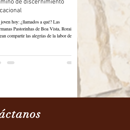
mino de discernimiento
cacional
 joven hoy: ¿llamados a qué? Las
manas Pastorinhas de Boa Vista, Roraima,
ean compartir las alegrías de la labor de
toral vocacional con jóvenes que se lleva a
o en nuestra comunidad. Se trata de tardes
acionales para jóvenes a partir de los 14
s: encuentros mensuales y mixtos
tinados a ayudar a los jóvenes a descubrir
plan de Dios para sus vidas. Los encuentros
nen lugar en nuestra casa el último sábado
cada mes, abordando temas relacionados
áctanos