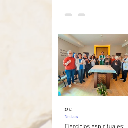
Jesús Buen Pastor y a nuestra Provin
Albania-Mozambique —representad
hermana Cesarina Pisanelli— por b
la oportunidad de compartir nuestra
con las hermanas aquí en Italia. Est
experiencia ha sido un regalo preci
nosotras; nos permitió conocer más
las hermanas funda
25 jul
Noticias
Ejercicios espirituales: