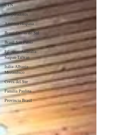
CTN
Cooperadores
América Hispana
Brasil Caxias do Sul
Brasil San Pablo
Filipinas-Australia-
Saipan-Taiwan
Itália-Albania-
Mozambico
Corea del Sur
Familia Paulina
Provincia Brasil