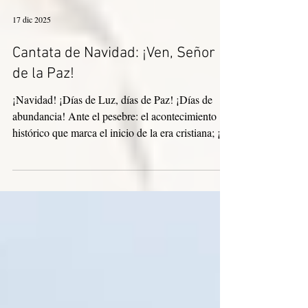
17 dic 2025
Cantata de Navidad: ¡Ven, Señor
de la Paz!
¡Navidad! ¡Días de Luz, días de Paz! ¡Días de
abundancia! Ante el pesebre: el acontecimiento
histórico que marca el inicio de la era cristiana; ¡el
nacimiento espiritual de Jesucristo en nosotros!
¡De la gruta de Belén proviene la salvación de la
humanidad! (Beato Padre Santiago Alberione,
Fundador de las Hermanas Pastorcitas) El 13 de
diciembre de 2025, a las 19:00 h, se celebró la
quinta edición de la Cantata de Navidad en el