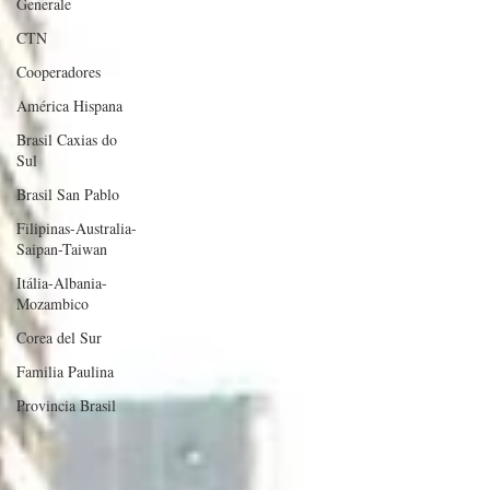
Generale
CTN
Cooperadores
América Hispana
Brasil Caxias do
Sul
Brasil San Pablo
Filipinas-Australia-
Saipan-Taiwan
Itália-Albania-
Mozambico
Corea del Sur
Familia Paulina
Provincia Brasil