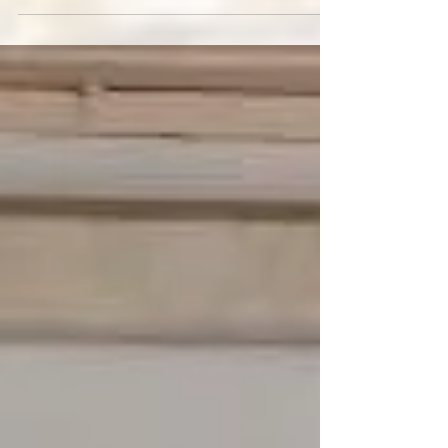
2025, reuniendo a aproximadamente dos mil
líderes voluntarios de todo Brasil para celebrar el
42.º aniversario de la fundación de la Pastoral. El
tema central, "Jubileo de la Esperanza", coincidió
con el Año Jubilar de la Iglesia y busca celebrar la
fe, la misión, la vida y la unidad, renovando el
compromiso de servicio en el cuidado de