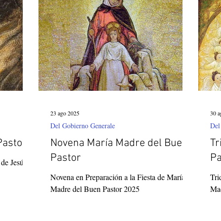
Corea del Sur
Familia Paulina
Provincia B
23 ago 2025
30 a
Del Gobierno Generale
Del
Pastor
Novena María Madre del Buen
Tr
Pastor
Pa
Novena en Preparación a la Fiesta de María
Tri
Madre del Buen Pastor 2025
Mad