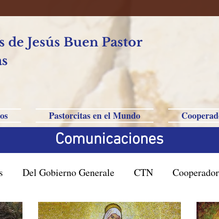
 de Jesús Buen Pastor
as
os
Pastorcitas en el Mundo
Cooperad
Comunicaciones
s
Del Gobierno Generale
CTN
Cooperador
asil San Pablo
Filipinas-Australia-Saipan-Taiwan