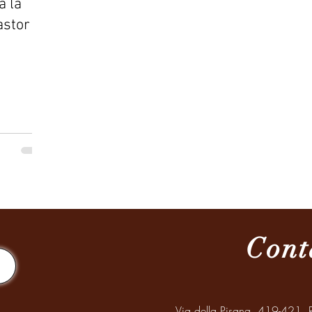
a la
astor
Cont
Via della Pisana, 419-421, R