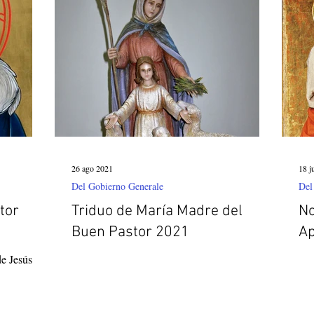
26 ago 2021
18 j
Del Gobierno Generale
Del
tor
Triduo de María Madre del
No
Buen Pastor 2021
Ap
de Jesús