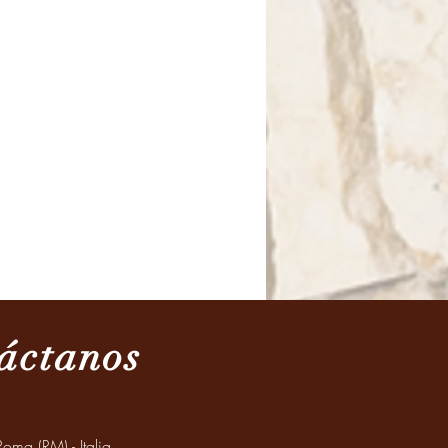
áctanos
oma (RM) - Italia