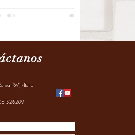
áctanos
oma (RM) - Italia
: 06 526209