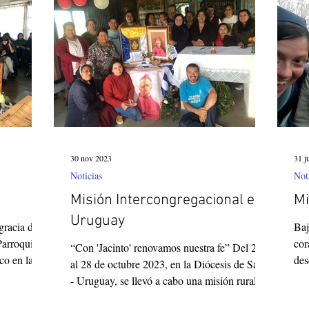
Corea del Sur
Familia Paulina
Provincia B
30 nov 2023
31 j
Noticias
Not
Misión Intercongregacional en
Mi
Uruguay
gracia de
Baj
Parroquia
cor
“Con 'Jacinto' renovamos nuestra fe” Del 24
o en la...
des
al 28 de octubre 2023, en la Diócesis de Salto
Pay
- Uruguay, se llevó a cabo una misión rural,...