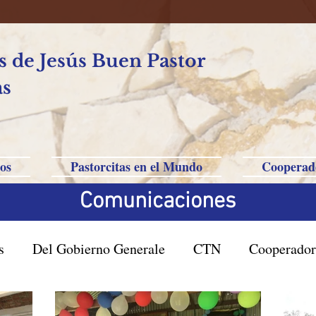
 de Jesús Buen Pastor
as
os
Pastorcitas en el Mundo
Cooperad
Comunicaciones
s
Del Gobierno Generale
CTN
Cooperador
asil San Pablo
Filipinas-Australia-Saipan-Taiwan