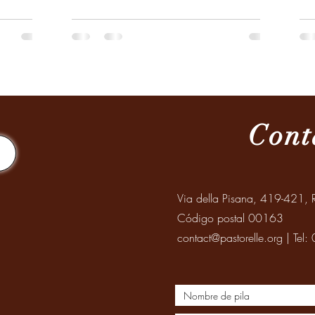
Cont
Via della Pisana, 419-421, R
Código postal 00163
contact@pastorelle.org
| Tel