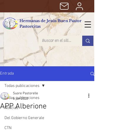
Hermanas de Jesús Buen Pastor
Pastorcitas
Entrada
Todas publicaciones
Suore Pastorelle
Todas publicaciones
6 jun 2022
APP Alberione
Noticias
Del Gobierno Generale
CTN