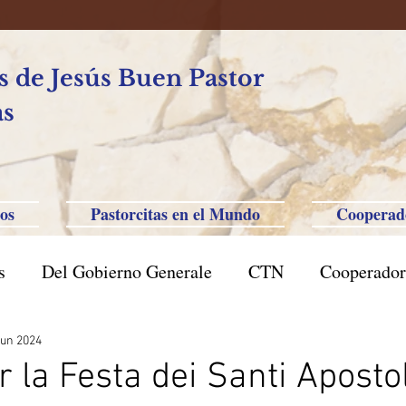
 de Jesús Buen Pastor
as
os
Pastorcitas en el Mundo
Cooperad
s
Del Gobierno Generale
CTN
Cooperador
l Caxias do Sul
Brasil San Pablo
Filipinas-Aus
jun 2024
 la Festa dei Santi Apostol