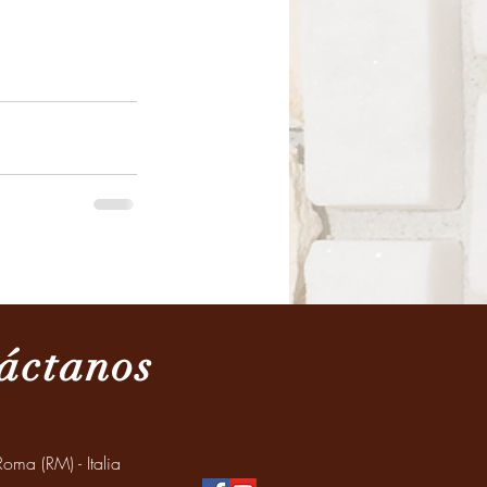
áctanos
oma (RM) - Italia