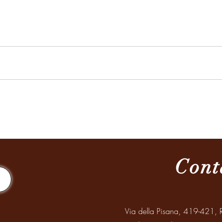
Cont
Via della Pisana, 419-421, R