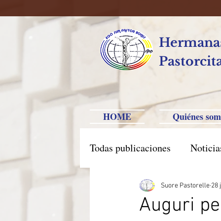
Hermanas
Pastorcit
HOME
Quiénes som
Todas publicaciones
Noticia
América Hispana
Brasi
Suore Pastorelle
28 
Auguri per