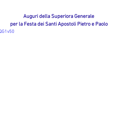
Corea del Sur
Familia Paulina
Provincia B
Auguri della Superiora Generale
per la Festa dei Santi Apostoli Pietro e Paolo
AQG1v50