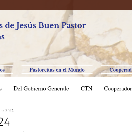
 de Jesús Buen Pastor
as
os
Pastorcitas en el Mundo
Cooperad
s
Del Gobierno Generale
CTN
Cooperador
l Caxias do Sul
Brasil San Pablo
Filipinas-Aus
ar 2024
24