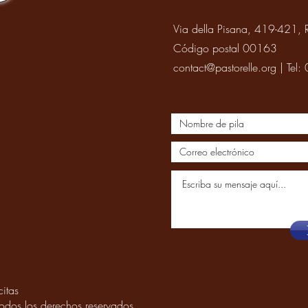
Via della Pisana, 419-421, R
Código postal 00163
contact@pastorelle.org
| Tel
citas
Todos los derechos reservados