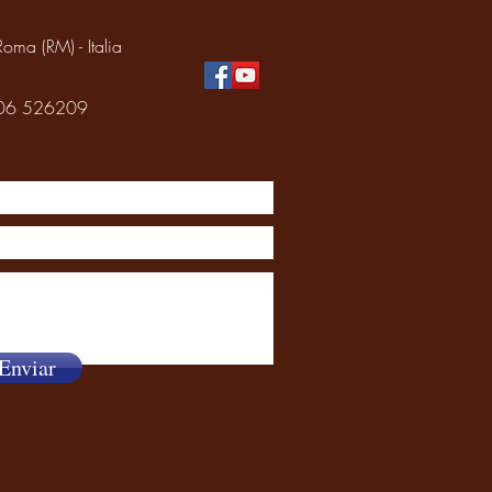
oma (RM) - Italia
: 06 526209
Enviar