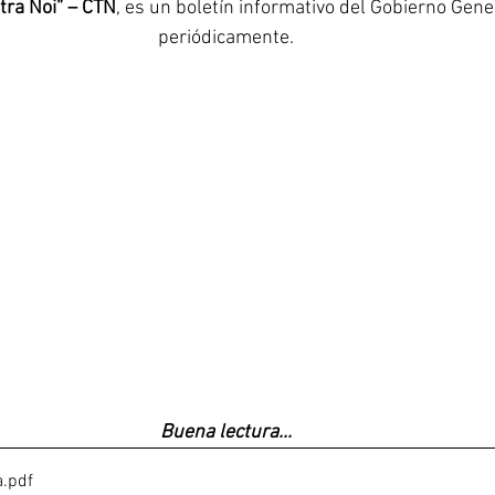
ra Noi” – CTN
, es un boletín informativo del Gobierno Gene
Corea del Sur
Familia Paulina
Provincia B
periódicamente.
Buena lectura...
a
.pdf