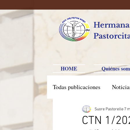
Hermanas
Pastorcit
HOME
Quiénes som
Todas publicaciones
Noticia
América Hispana
Brasi
Suore Pastorelle
7 m
CTN 1/20