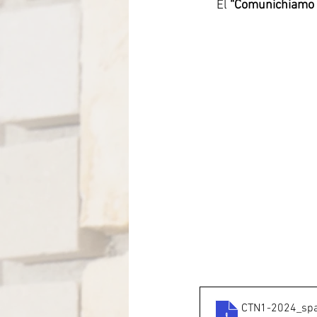
El 
“Comunichiamo t
Itália-Albania-Mozambico
CTN1-2024_sp