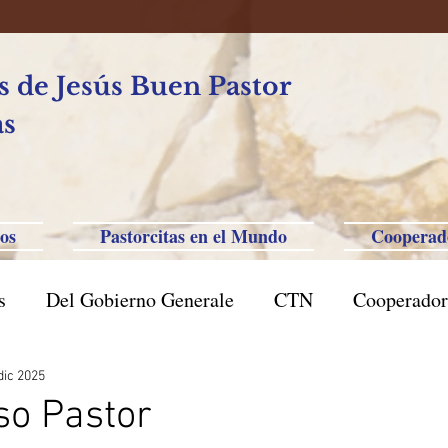
 de Jesús Buen Pastor
as
os
Pastorcitas en el Mundo
Cooperad
s
Del Gobierno Generale
CTN
Cooperador
l Caxias do Sul
Brasil San Pablo
Filipinas-Aus
dic 2025
so Pastor