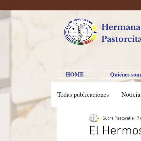
Hermanas
Pastorcit
HOME
Quiénes som
Todas publicaciones
Noticia
América Hispana
Brasi
Suore Pastorelle
17 
El Hermo