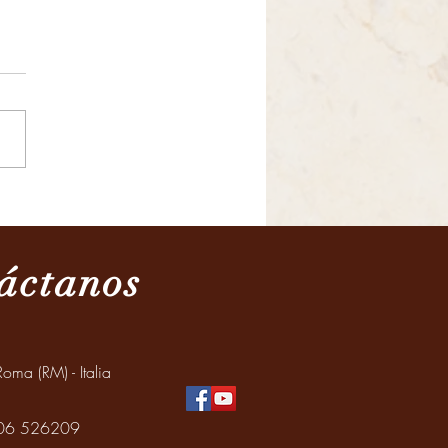
ración del Día de los
os y de los adultos
res
áctanos
oma (RM) - Italia
: 06 526209