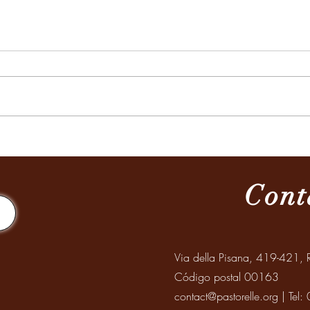
MISION A SANTIAGO DEL
Celeb
ESTERO
Abuel
Mayo
Cont
Via della Pisana, 419-421, R
Código postal 00163
contact@pastorelle.org
| Tel