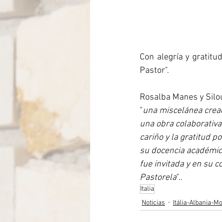
Con alegría y gratitu
Pastor".
Rosalba Manes y Silou
"
una miscelánea cread
una obra colaborativa
cariño y la gratitud p
su docencia académica
fue invitada y en su
Pastorela
"..
Italia
Noticias
Itália-Albania-