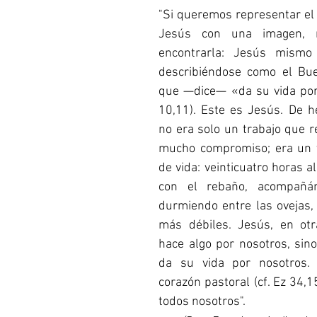
Corea del Sur
Familia Paulina
Provincia B
"Si queremos representar el e
Jesús con una imagen, n
encontrarla: Jesús mismo 
describiéndose como el Bue
que —dice— «da su vida por 
10,11). Este es Jesús. De he
no era solo un trabajo que r
mucho compromiso; era un v
de vida: veinticuatro horas al
con el rebaño, acompañán
durmiendo entre las ovejas, 
más débiles. Jesús, en otr
hace algo por nosotros, sino
da su vida por nosotros.
corazón pastoral (cf. Ez 34,15
todos nosotros".