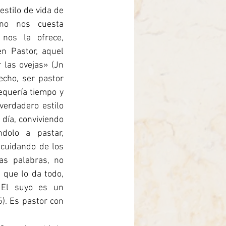
rasil
stilo de vida de 
o nos cuesta 
nos la ofrece, 
n Pastor, aquel 
las ovejas» (Jn 
cho, ser pastor 
equería tiempo y 
erdadero estilo 
 día, conviviendo 
dolo a pastar, 
cuidando de los 
as palabras, no 
 que lo da todo, 
 El suyo es un 
). Es pastor con 