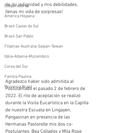
de mi indignidad y mis debilidades, 
Cooperadores
llenas mi vida de sorpresas!
América Hispana
Brasil Caxias do Sul
Brasil San Pablo
Filipinas-Australia-Saipan-Taiwan
Itália-Albania-Mozambico
Corea del Sur
Familia Paulina
Agradezco haber sido admitida al 
Provincia Brasil
Postulantado el pasado 2 de febrero de 
2022. El rito de aceptación se realizó 
durante la Visita Eucarística en la Capilla 
de nuestra Escuela en Lingayen, 
Pangasinan en presencia de las 
Hermanas Pastorelle mis dos co-
Postulantes, Bea Collados y Mila Rose 