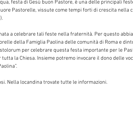
ua, festa di Gesù buon Pastore, è una delle principali feste
Corea del Sur
Familia Paulina
Provincia B
uore Pastorelle, vissute come tempi forti di crescita nella
).
ta a celebrare tali feste nella fraternità. Per questo abbia
e sorelle della Famiglia Paolina delle comunità di Roma e dinto
tolorum per celebrare questa festa importante per le Pasto
 tutta la Chiesa. Insieme potremo invocare il dono delle voc
Paolina”.
. Nella locandina trovate tutte le informazioni.