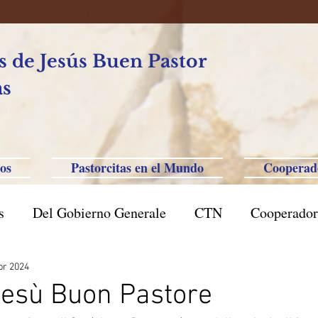
 de Jesús Buen Pastor
as
os
Pastorcitas en el Mundo
Cooperad
s
Del Gobierno Generale
CTN
Cooperador
l Caxias do Sul
Brasil San Pablo
Filipinas-Aus
br 2024
Gesù Buon Pastore