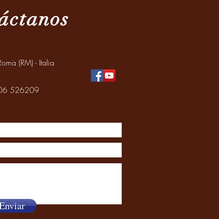
áctanos
oma (RM) - Italia
: 06 526209
Enviar