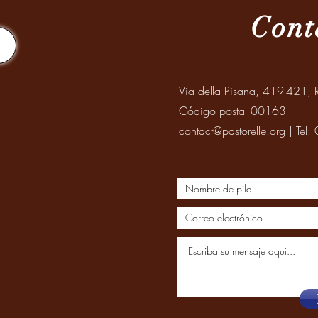
Cont
Via della Pisana, 419-421, R
Código postal 00163
contact@pastorelle.org
| Tel