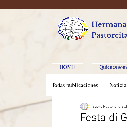
Hermanas
Pastorcit
HOME
Quiénes som
Todas publicaciones
Noticia
América Hispana
Brasi
Suore Pastorelle
6 a
Festa di 