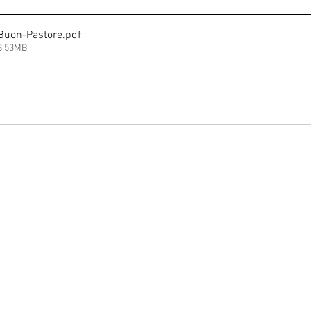
uon-Pastore
.pdf
8.53MB