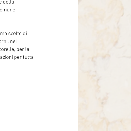
 della 
rasil
 comune 
mo scelto di 
rni, nel 
relle, per la 
azioni per tutta 