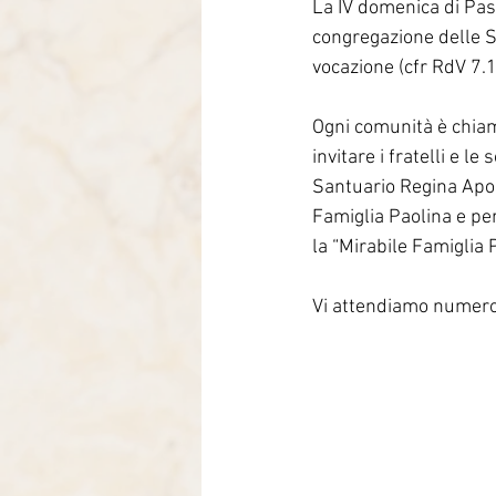
La IV domenica di Pasq
Itália-Albania-Mozambico
congregazione delle S
vocazione (cfr RdV 7.1
Ogni comunità è chiama
invitare i fratelli e l
Santuario Regina Apos
Famiglia Paolina e per
la “Mirabile Famiglia 
Vi attendiamo numerosi