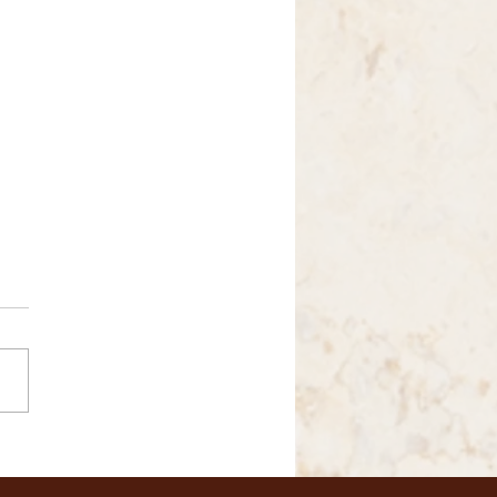
ración del Día de los
os y de los adultos
res