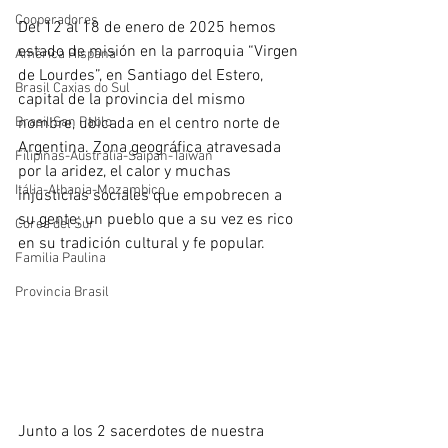
Cooperadores
Del 12 al 18 de enero de 2025 hemos 
estado de misión en la parroquia “Virgen 
América Hispana
de Lourdes”, en Santiago del Estero, 
Brasil Caxias do Sul
capital de la provincia del mismo 
Brasil San Pablo
nombre, ubicada en el centro norte de 
Argentina. Zona geográfica atravesada 
Filipinas-Australia-Saipan-Taiwan
por la aridez, el calor y muchas 
Itália-Albania-Mozambico
injusticias sociales que empobrecen a 
su gente; un pueblo que a su vez es rico 
Corea del Sur
en su tradición cultural y fe popular.
Familia Paulina
Provincia Brasil
Junto a los 2 sacerdotes de nuestra 