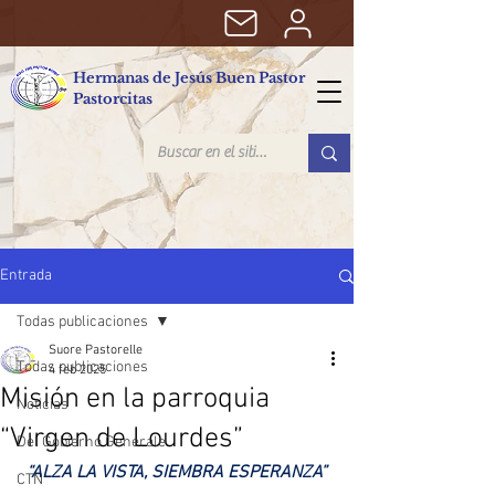
Hermanas de Jesús Buen Pastor
Pastorcitas
Entrada
Todas publicaciones
Suore Pastorelle
Todas publicaciones
4 feb 2025
Misión en la parroquia
Noticias
“Virgen de Lourdes”
Del Gobierno Generale
“ALZA LA VISTA, SIEMBRA ESPERANZA”
CTN