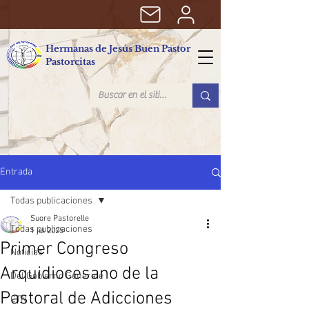
Hermanas de Jesús Buen Pastor
Pastorcitas
Entrada
Todas publicaciones
Suore Pastorelle
Todas publicaciones
1 jul 2025
Primer Congreso
Noticias
Arquidiocesano de la
Del Gobierno Generale
Pastoral de Adicciones
CTN