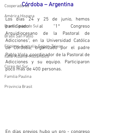
Córdoba – Argentina
Cooperadores
América Hispana
Los días 24 y 25 de junio, hemos 
participado al “1° Congreso 
Brasil Caxias do Sul
Arquidiocesano de la Pastoral de 
Brasil San Pablo
Adicciones”, en la Universidad Católica 
Filipinas-Australia-Saipan-Taiwan
de Córdoba, organizado por el padre 
Pablo Viola, coordinador de la Pastoral de 
Itália-Albania-Mozambico
Adicciones y su equipo. Participaron 
Corea del Sur
poco más de 400 personas.
Familia Paulina
Provincia Brasil
En días previos hubo un pro - congreso 