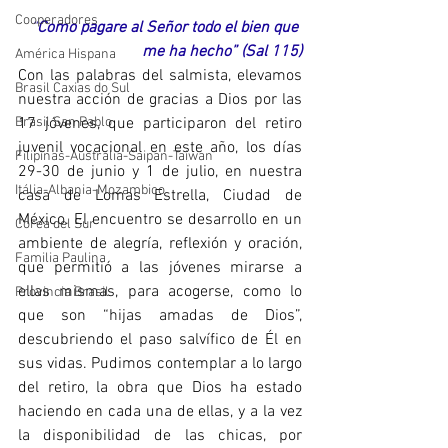
Cooperadores
“
Como pagare al Señor todo el bien que 
me ha hecho” (Sal 115)
América Hispana
Con las palabras del salmista, elevamos 
Brasil Caxias do Sul
nuestra acción de gracias a Dios por las 
Brasil San Pablo
17 jóvenes, que participaron del retiro 
juvenil vocacional en este año, los días 
Filipinas-Australia-Saipan-Taiwan
29-30 de junio y 1 de julio, en nuestra 
Itália-Albania-Mozambico
casa de Lomas Estrella, Ciudad de 
México. El encuentro se desarrollo en un 
Corea del Sur
ambiente de alegría, reflexión y oración, 
Familia Paulina
que permitió a las jóvenes mirarse a 
ellas mismas, para acogerse, como lo 
Provincia Brasil
que son “hijas amadas de Dios”, 
descubriendo el paso salvífico de Él en 
sus vidas. Pudimos contemplar a lo largo 
del retiro, la obra que Dios ha estado 
haciendo en cada una de ellas, y a la vez 
la disponibilidad de las chicas, por 