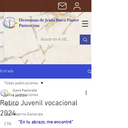
Hermanas de Jesús Buen Pastor
Pastorcitas
Entrada
Todas publicaciones
Suore Pastorelle
Todas publicaciones
6 jul 2024
Retiro Juvenil vocacional
Noticias
2024
Del Gobierno Generale
“En tu abrazo, me encontré”
CTN