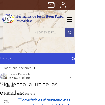
Hermanas de Jesús Buen Pastor
Pastorcitas
Entrada
Todas publicaciones
Suore Pastorelle
Todas publicaciones
14 ene
Siguiendo la luz de las
Noticias
estrellas...
Del Gobierno Generale
"El noviciado es el momento más 
CTN