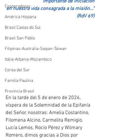
importante de iniciación
Cooperadores
en nuestra vida consagrada a la misión..."
(RdV 69)
América Hispana
Brasil Caxias do Sul
Brasil San Pablo
Filipinas-Australia-Saipan-Taiwan
Itália-Albania-Mozambico
Corea del Sur
Familia Paulina
Provincia Brasil
En la tarde del 5 de enero de 2026, 
víspera de la Solemnidad de la Epifanía 
del Señor, nosotras: Amelia Costantino, 
Filomena Alcino, Carmelita Remigio, 
Lucía Lemos, Rocío Pérez y Wilmary 
Romero, dimos gracias a Dios por 