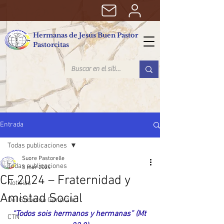
Hermanas de Jesús Buen Pastor
Pastorcitas
Entrada
Todas publicaciones
Suore Pastorelle
Todas publicaciones
3 mar 2024
CF 2024 – Fraternidad y
Noticias
Amistad Social
Del Gobierno Generale
“Todos sois hermanos y hermanas” (Mt 
CTN