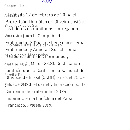
23,8)
Cooperadores
El sábado 17 de febrero de 2024, el 
América Hispana
Padre João Thimóteo de Oliveira envió a 
Brasil Caxias do Sul
los líderes comunitarios, entregando el 
Brasil San Pablo
material para la Campaña de 
Fraternidad 2024, que tiene como tema: 
Filipinas-Australia-Saipan-Taiwan
Fraternidad y Amistad Social, Lema: 
Itália-Albania-Mozambico
“Ustedes son todos hermanos y 
hermanas” ( Mateo 23:8). Destacando 
Corea del Sur
también que la Conferencia Nacional de 
Familia Paulina
Obispos de Brasil (CNBB) lanzó, el 25 de 
julio de 2023, el cartel y la oración por la 
Provincia Brasil
Campaña de Fraternidad 2024, 
inspirado en la Encíclica del Papa 
Francisco, 
Fratelli Tutti
.