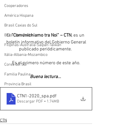
Cooperadores
América Hispana
Brasil Caxias do Sul
El 
“Comunichiamo tra Noi” – CTN
, es un 
Brasil San Pablo
boletín informativo del Gobierno General
Filipinas-Australia-Saipan-Taiwan
publicado periódicamente. 
Itália-Albania-Mozambico
Es el primero número de este año.
Corea del Sur
Familia Paulina
Buena lectura... 
Provincia Brasil
CTN1-2020_spa
.pdf
Descargar PDF • 1.74MB
CTN