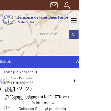
Hermanas de Jesús Buen Pastor
Pastorcitas
Entrada
Todas publicaciones
Suore Pastorelle
Todas publicaciones
22 feb 2022
CTN 1/2022
Noticias
El 
“Comunichiamo tra Noi” – CTN
, es un 
Del Gobierno Generale
boletín informativo 
CTN
del Gobierno General publicado 