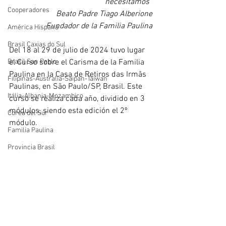
necesitamos”
Cooperadores
Beato Padre Tiago Alberione
Fundador de la Familia Paulina
América Hispana
Brasil Caxias do Sul
Del 18 al 29 de julio de 2024 tuvo lugar 
Brasil San Pablo
el Curso sobre el Carisma de la Familia 
Paulina en la Casa de Retiros das Irmãs 
Filipinas-Australia-Saipan-Taiwan
Paulinas, en São Paulo/SP, Brasil. Este 
Itália-Albania-Mozambico
curso se realiza cada año, dividido en 3 
módulos, siendo esta edición el 2º 
Corea del Sur
módulo.
Familia Paulina
Provincia Brasil