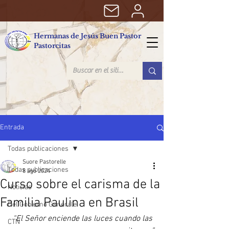
Hermanas de Jesús Buen Pastor
Pastorcitas
Entrada
Todas publicaciones
Suore Pastorelle
Todas publicaciones
8 ago 2024
Curso sobre el carisma de la
Noticias
Familia Paulina en Brasil
Del Gobierno Generale
“El Señor enciende las luces cuando las 
CTN