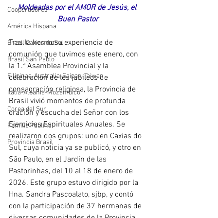
Moldeadas por el AMOR de Jesús, el 
Cooperadores
Buen Pastor
América Hispana
Tras la hermosa experiencia de 
Brasil Caxias do Sul
comunión que tuvimos este enero, con 
Brasil San Pablo
la 1.ª Asamblea Provincial y la 
Filipinas-Australia-Saipan-Taiwan
celebración de los jubileos de 
consagración religiosa, la Provincia de 
Itália-Albania-Mozambico
Brasil vivió momentos de profunda 
Corea del Sur
oración y escucha del Señor con los 
Ejercicios Espirituales Anuales. Se 
Familia Paulina
realizaron dos grupos: uno en Caxias do 
Provincia Brasil
Sul, cuya noticia ya se publicó, y otro en 
São Paulo, en el Jardín de las 
Pastorinhas, del 10 al 18 de enero de 
2026. Este grupo estuvo dirigido por la 
Hna. Sandra Pascoalato, sjbp, y contó 
con la participación de 37 hermanas de 