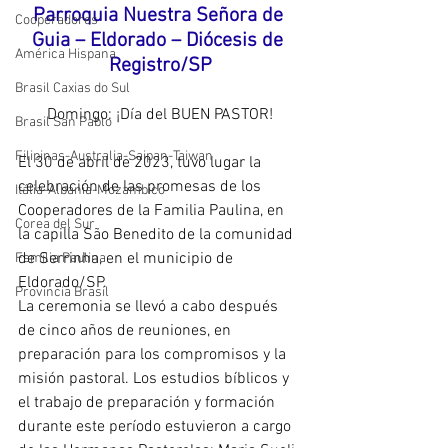
Parroquia Nuestra Señora de 
Cooperadores
Guia – Eldorado – Diócesis de 
América Hispana
Registro/SP
Brasil Caxias do Sul
Domingo: ¡Día del BUEN PASTOR!
Brasil San Pablo
Filipinas-Australia-Saipan-Taiwan
El 30 de abril de 2023, tuvo lugar la 
celebración de las promesas de los 
Itália-Albania-Mozambico
Cooperadores de la Familia Paulina, en 
Corea del Sur
la capilla São Benedito de la comunidad 
de Serrinha, en el municipio de 
Familia Paulina
Eldorado/SP.
Provincia Brasil
La ceremonia se llevó a cabo después 
de cinco años de reuniones, en 
preparación para los compromisos y la 
misión pastoral. Los estudios bíblicos y 
el trabajo de preparación y formación 
durante este período estuvieron a cargo 