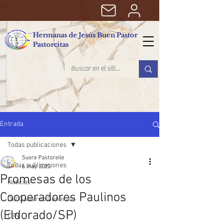
Hermanas de Jesús Buen Pastor
Pastorcitas
Entrada
Todas publicaciones
Suore Pastorelle
Todas publicaciones
6 may 2023
Promesas de los
Noticias
Cooperadores Paulinos
Del Gobierno Generale
(Eldorado/SP)
CTN