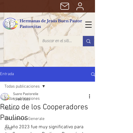
Hermanas de Jesús Buen Pastor
Pastorcitas
Entrada
Todas publicaciones
Suore Pastorelle
Todas publicaciones
13 dic 2023
Retiro de los Cooperadores
Noticias
Paulinos
Del Gobierno Generale
El año 2023 fue muy significativo para 
CTN