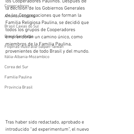
los Cooperadores Paulinos. Después de 
Cooperadores
la decisión de los Gobiernos Generales 
de las Congregaciones que forman la 
América Hispana
Familia Religiosa Paulina, se decidió que 
Brasil Caxias do Sul
todos los grupos de Cooperadores 
Brasil San Pablo
emprenderán un camino único, como 
miembros de la Familia Paulina, 
Filipinas-Australia-Saipan-Taiwan
provenientes de todo Brasil y del mundo.
Itália-Albania-Mozambico
Corea del Sur
Familia Paulina
Provincia Brasil
Tras haber sido redactado, aprobado e 
introducido “ad experimentum”, el nuevo 