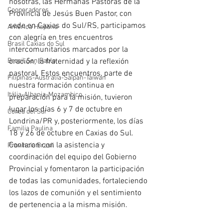
nosotras, las Hermanas Pastoras de la 
Cooperadores
Provincia de Jesús Buen Pastor, con 
sede en Caxias do Sul/RS, participamos 
América Hispana
con alegría en tres encuentros 
Brasil Caxias do Sul
intercomunitarios marcados por la 
Brasil San Pablo
oración, la fraternidad y la reflexión 
pastoral. Estos encuentros, parte de 
Filipinas-Australia-Saipan-Taiwan
nuestra formación continua en 
Itália-Albania-Mozambico
preparación para la misión, tuvieron 
lugar los días 6 y 7 de octubre en 
Corea del Sur
Londrina/PR y, posteriormente, los días 
Familia Paulina
18 y 26 de octubre en Caxias do Sul. 
Contaron con la asistencia y 
Provincia Brasil
coordinación del equipo del Gobierno 
Provincial y fomentaron la participación 
de todas las comunidades, fortaleciendo 
los lazos de comunión y el sentimiento 
de pertenencia a la misma misión.