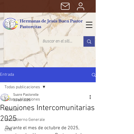
Hermanas de Jesús Buen Pastor
Pastorcitas
Entrada
Todas publicaciones
Suore Pastorelle
Todas publicaciones
30 oct 2025
Reuniones Intercomunitarias
Noticias
2025
Del Gobierno Generale
Durante el mes de octubre de 2025, 
CTN