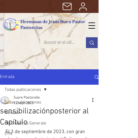
Hermanas de Jesús Buen Pastor
Pastorcitas
Entrada
Todas publicaciones
Suore Pastorelle
Todas publicaciones
12 sept 2023
sensibilizaciónposterior al
Noticias
Capítulo
Del Gobierno Generale
El 3 de septiembre de 2023, con gran 
CTN