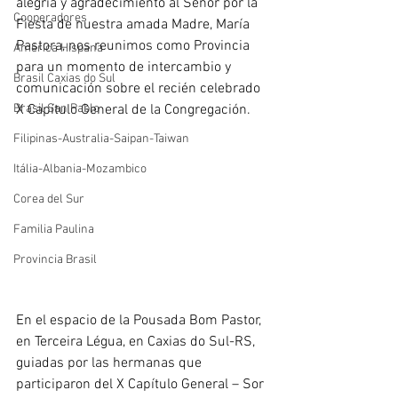
alegría y agradecimiento al Señor por la 
Cooperadores
Fiesta de nuestra amada Madre, María 
Pastora, nos reunimos como Provincia 
América Hispana
para un momento de intercambio y 
Brasil Caxias do Sul
comunicación sobre el recién celebrado 
Brasil San Pablo
X Capítulo General de la Congregación.
Filipinas-Australia-Saipan-Taiwan
Itália-Albania-Mozambico
Corea del Sur
Familia Paulina
Provincia Brasil
En el espacio de la Pousada Bom Pastor, 
en Terceira Légua, en Caxias do Sul-RS, 
guiadas por las hermanas que 
participaron del X Capítulo General – Sor 