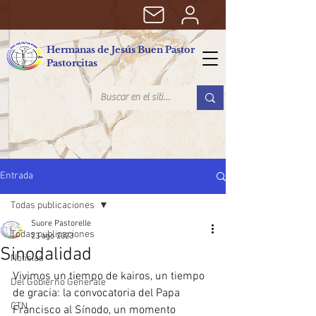
Hermanas de Jesús Buen Pastor
Pastorcitas
Entrada
Todas publicaciones
Suore Pastorelle
Todas publicaciones
23 ago 2023
Sinodalidad
Noticias
Vivimos un tiempo de kairos, un tiempo 
Del Gobierno Generale
de gracia: la convocatoria del Papa 
CTN
Francisco al Sínodo, un momento 