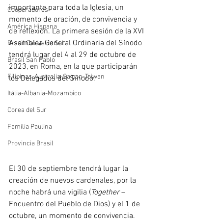
importante para toda la Iglesia, un 
Cooperadores
momento de oración, de convivencia y 
América Hispana
de reflexión. La primera sesión de la XVI 
Asamblea General Ordinaria del Sínodo 
Brasil Caxias do Sul
tendrá lugar del 4 al 29 de octubre de 
Brasil San Pablo
2023, en Roma, en la que participarán 
Filipinas-Australia-Saipan-Taiwan
los Delegados del Sínodo.
Itália-Albania-Mozambico
Corea del Sur
Familia Paulina
Provincia Brasil
El 30 de septiembre tendrá lugar la 
creación de nuevos cardenales, por la 
noche habrá una vigilia (
Together 
– 
Encuentro del Pueblo de Dios) y el 1 de 
octubre, un momento de convivencia. 