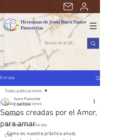
Hermanas de Jesús Buen Pastor
Pastorcitas
Entrada
Todas publicaciones
Suore Pastorelle
Todas publicaciones
2 feb 2024
Somos creadas por el Amor,
Noticias
para amar
Del Gobierno Generale
 Como es nuestra práctica anual, 
CTN