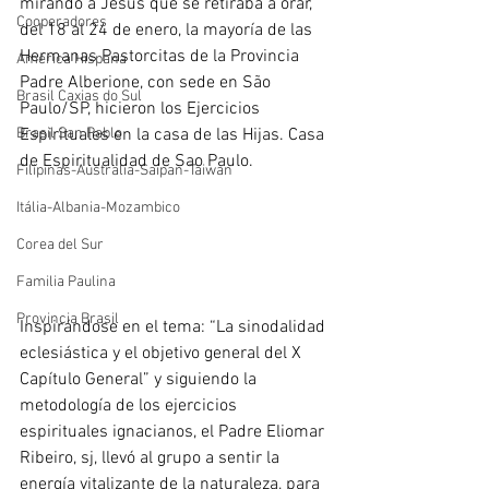
mirando a Jesús que se retiraba a orar, 
Cooperadores
del 18 al 24 de enero, la mayoría de las 
Hermanas Pastorcitas de la Provincia 
América Hispana
Padre Alberione, con sede en São 
Brasil Caxias do Sul
Paulo/SP, hicieron los Ejercicios 
Brasil San Pablo
Espirituales en la casa de las Hijas. Casa 
de Espiritualidad de Sao Paulo.
Filipinas-Australia-Saipan-Taiwan
Itália-Albania-Mozambico
Corea del Sur
Familia Paulina
Provincia Brasil
Inspirándose en el tema: “La sinodalidad 
eclesiástica y el objetivo general del X 
Capítulo General” y siguiendo la 
metodología de los ejercicios 
espirituales ignacianos, el Padre Eliomar 
Ribeiro, sj, llevó al grupo a sentir la 
energía vitalizante de la naturaleza, para 