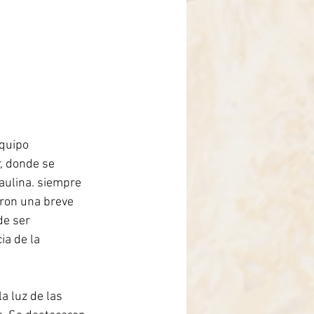
quipo 
, donde se 
aulina. siempre 
eron una breve 
de ser 
a de la 
a luz de las 