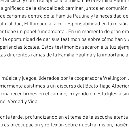
rancisco y cómo se aplica a la misión de la Familia Paulin
significado de la sinodalidad: caminar juntos en comunión, 
 de carismas dentro de la Familia Paulina y la necesidad d
pluralidad; El llamado a la corresponsabilidad en la misión
r tiene un papel fundamental. En un momento de gran emo
 la oportunidad de dar sus testimonios sobre cómo han viv
periencias locales. Estos testimonios sacaron a la luz ejem
las diferentes ramas de la Familia Paulina y la importancia 
música y juegos, liderados por la cooperadora Wellington J
iormente asistimos a un discurso del Beato Tiago Alberio
rmanecer firmes en el camino, creyendo en esta Iglesia sin
no, Verdad y Vida.
r la tarde, profundizando en el tema de la escucha atenta y
tros preocupación y reflexión sobre nuestra misión, hacié