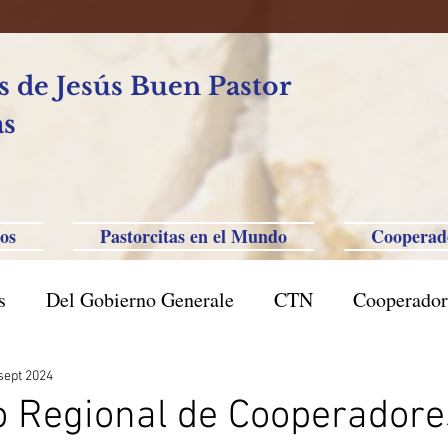
 de Jesús Buen Pastor
as
os
Pastorcitas en el Mundo
Cooperad
s
Del Gobierno Generale
CTN
Cooperador
l Caxias do Sul
Brasil San Pablo
Filipinas-Aus
sept 2024
o Regional de Cooperadore