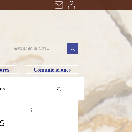
ores
Comunicaciones
es
tralia-Saipan-Taiwan
s