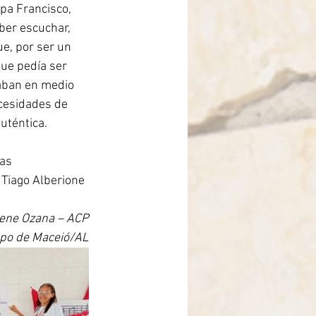
pa Francisco, 
ber escuchar, 
e, por ser un 
que pedía ser 
aban en medio 
cesidades de 
uténtica.
as 
Tiago Alberione 
lene Ozana – ACP
po de Maceió/AL