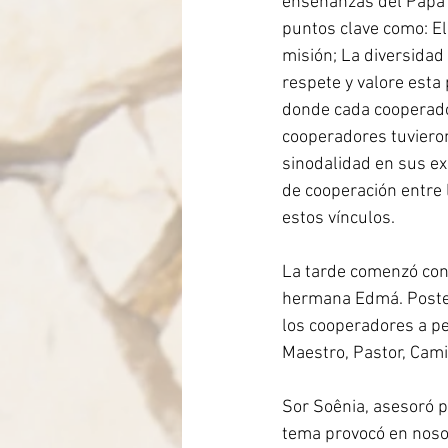
enseñanzas del Papa F
puntos clave como: El 
misión; La diversidad
respete y valore esta 
donde cada cooperado
cooperadores tuvieron
sinodalidad en sus ex
de cooperación entre 
estos vínculos.
La tarde comenzó con 
hermana Edmá. Poster
los cooperadores a pe
Maestro, Pastor, Cami
Sor Soênia, asesoró po
tema provocó en noso