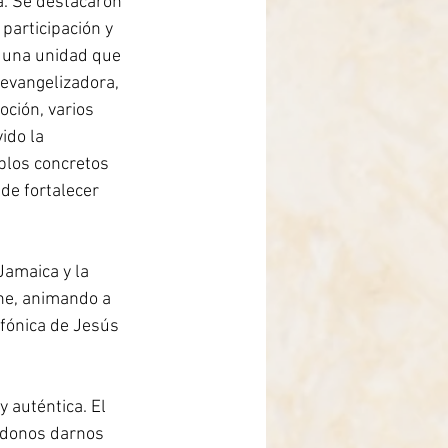
a. Se destacaron 
participación y 
e una unidad que 
 evangelizadora, 
ción, varios 
ido la 
plos concretos 
de fortalecer 
amaica y la 
ne, animando a 
fónica de Jesús 
 auténtica. El 
ndonos darnos 