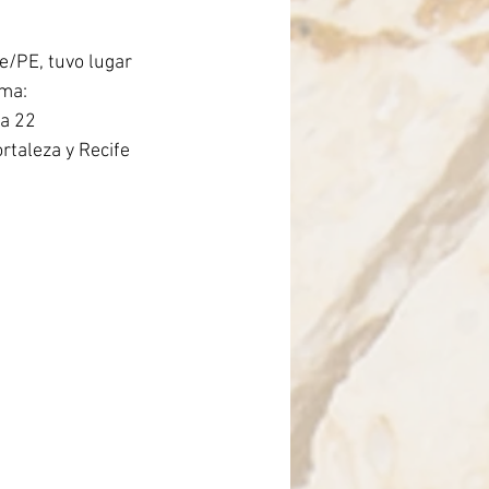
rasil
e/PE, tuvo lugar 
ma: 
 a 22 
rtaleza y Recife 