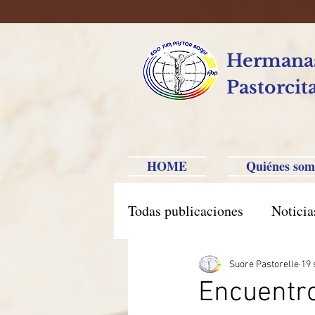
Hermanas
Pastorcit
HOME
Quiénes som
Todas publicaciones
Noticia
América Hispana
Brasi
Suore Pastorelle
19 
Encuentr